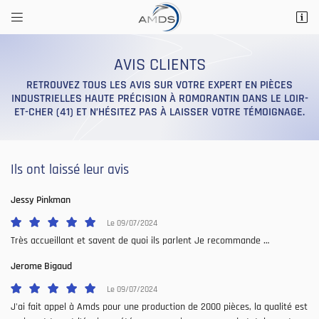


14 Rue Saint Marc
41200 Romorantin-Lanthenay
AVIS CLIENTS
02 54 76 56 29
RETROUVEZ TOUS LES AVIS SUR VOTRE EXPERT EN PIÈCES
INDUSTRIELLES HAUTE PRÉCISION À ROMORANTIN DANS LE LOIR-
ET-CHER (41) ET N’HÉSITEZ PAS À LAISSER VOTRE TÉMOIGNAGE.
Ils ont laissé leur avis
Jessy Pinkman
Adresse email de réception

Le 09/07/2024
Très accueillant et savent de quoi ils parlent Je recommande …
Recopier le code ci-contre

Jerome Bigaud
Rafraîchir le captcha

Le 09/07/2024
J'ai fait appel à Amds pour une production de 2000 pièces, la qualité est