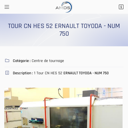


14 Rue Saint Marc
41200 Romorantin-Lanthenay
TOUR CN HES 52 ERNAULT TOYODA - NUM
02 54 76 56 29
750
Catégorie :
Centre de tournage

Description :
1 Tour CN HES 52
ERNAULT TOYODA - NUM 750

Adresse email de réception

Recopier le code ci-contre

Rafraîchir le captcha
