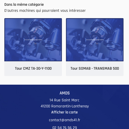
Dans la même catégorie
ARC MACHINES
D'autres machines qui pourraient vous intéresser
ÉALISATIONS
Rejoignez-nous
AVIS
ACTUALITÉS
Restez informé
CONTACT
INSCRIPTION NEWSL
Tour CMZ TA-30-Y-1100
Tour SOMAB - TRANSMAB 500
AMDS
14 Rue Saint Marc
41200 Romorantin-Lanthenay
Afficher la carte
02 54 76 56 29