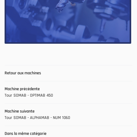
En cochant cette case, vous consentez à recevoir nos propositions commerciales à l'adresse
email indiqué ci-dessus. Vous pouvez vous désinscrire à tout moment en utilisant
le
formulaire de désinscription
.
INSCRIPTION
Retour aux machines
Machine précédente
Une question 
ACCUEIL
Tour SOMAB - OPTIMAB 450
SAVOIR-FAIRE
Machine suivante
02 54 76 56 29
Tour SOMAB - ALPHAMAB - NUM 1060
PRODUCTION
Dans la même catégorie