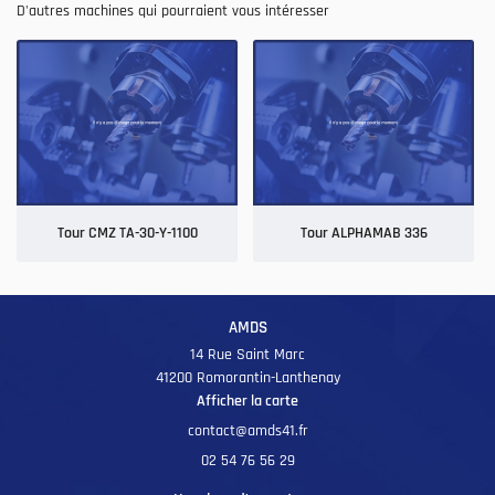
D'autres machines qui pourraient vous intéresser
ARC MACHINES
ÉALISATIONS
Rejoignez-nous
AVIS
ACTUALITÉS
Restez informé
Tour CMZ TA-30-Y-1100
Tour ALPHAMAB 336
CONTACT
INSCRIPTION NEWSL
AMDS
14 Rue Saint Marc
41200 Romorantin-Lanthenay
Afficher la carte
02 54 76 56 29