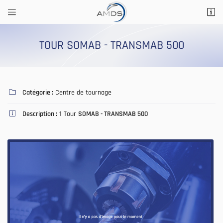


14 Rue Saint Marc
41200 Romorantin-Lanthenay
TOUR SOMAB - TRANSMAB 500
02 54 76 56 29
Catégorie :
Centre de tournage

Description :
1 Tour
SOMAB - TRANSMAB 500

Adresse email de réception

Recopier le code ci-contre

Rafraîchir le captcha
