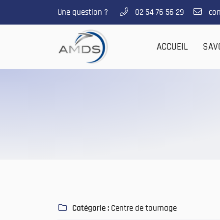
Une question ?
02 54 76 56 29
14 Rue Saint Marc
41200 Romorantin-Lanthenay
ACCUEIL
SAV
02 54 76 56 29
Adresse email de réception

Catégorie :
Centre de tournage
