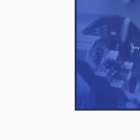
les à
 en utilisant